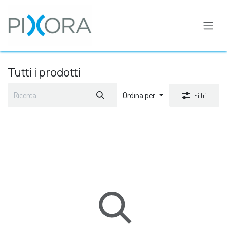
Passa al contenuto
Tutti i prodotti
Ordina per
Filtri