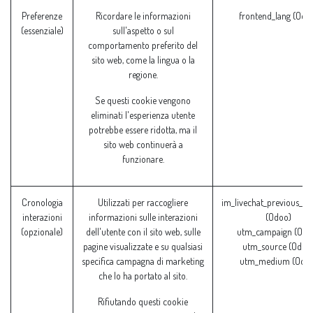
Preferenze
Ricordare le informazioni
frontend_lang (Odo
(essenziale)
sull'aspetto o sul
comportamento preferito del
sito web, come la lingua o la
regione.
Se questi cookie vengono
eliminati l'esperienza utente
potrebbe essere ridotta, ma il
sito web continuerà a
funzionare.
Cronologia
Utilizzati per raccogliere
im_livechat_previous_op
interazioni
informazioni sulle interazioni
(Odoo)
(opzionale)
dell'utente con il sito web, sulle
utm_campaign (Odo
pagine visualizzate e su qualsiasi
utm_source (Odoo
specifica campagna di marketing
utm_medium (Odoo
che lo ha portato al sito.
Rifiutando questi cookie