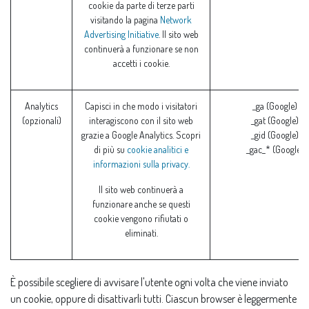
cookie da parte di terze parti
visitando la pagina
Network
Advertising Initiative
. Il sito web
continuerà a funzionare se non
accetti i cookie.
Analytics
Capisci in che modo i visitatori
_ga (Google)
(opzionali)
interagiscono con il sito web
_gat (Google)
grazie a Google Analytics. Scopri
_gid (Google)
di più su
cookie analitici e
_gac_* (Google)
informazioni sulla privacy.
Il sito web continuerà a
funzionare anche se questi
cookie vengono rifiutati o
eliminati.
È possibile scegliere di avvisare l'utente ogni volta che viene inviato
un cookie, oppure di disattivarli tutti. Ciascun browser è leggermente