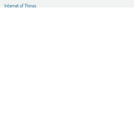
Internet of Things
Enterprise Resource Planning
Cloud
Innovation
Follow us
Facebook
LinkedIn
Instagram
Contact us
info@pixora.it
-
pixora@pec.it