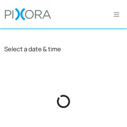
Skip to Content
Select a date & time