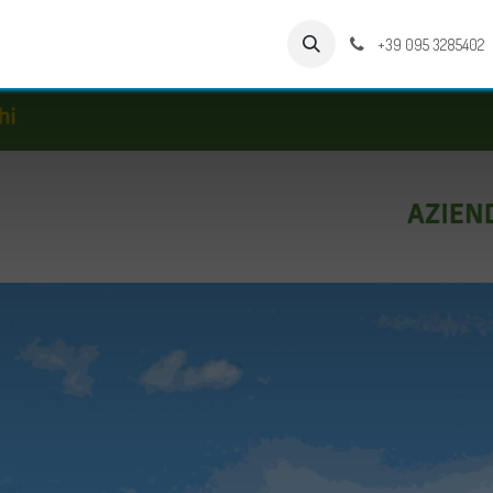
ienda
Soluzioni
Lavori
+39 095 3285402