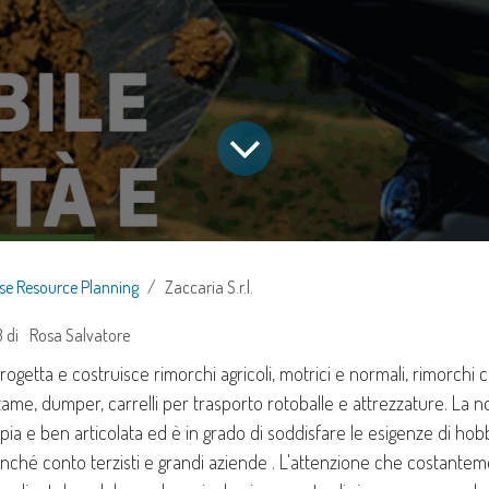
ise Resource Planning
Zaccaria S.r.l.
3
di
Rosa Salvatore
rogetta e costruisce rimorchi agricoli, motrici e normali, rimorchi c
etame, dumper, carrelli per trasporto rotoballe e attrezzature. La
ia e ben articolata ed è in grado di soddisfare le esigenze di hobb
onché conto terzisti e grandi aziende . L'attenzione che costantem