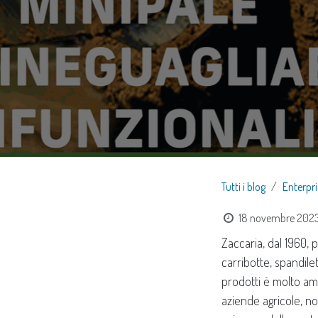
Tutti i blog
Enterpr
18 novembre 202
Zaccaria, dal 1960, p
carribotte, spandil
prodotti è molto amp
aziende agricole, n