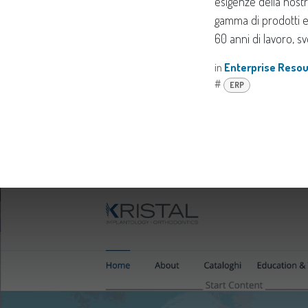
esigenze della nost
gamma di prodotti e
60 anni di lavoro, 
in
Enterprise Resou
#
ERP